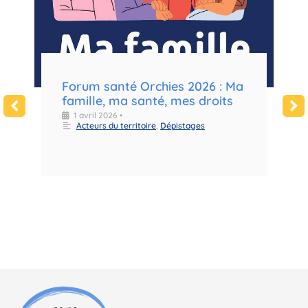
e
Forum santé Orchies 2026 : Ma
F
famille, ma santé, mes droits
m
d
1 avril 2026
•
Acteurs du territoire
,
Dépistages
l