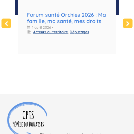
e
Forum santé Orchies 2026 : Ma
F
famille, ma santé, mes droits
m
d
1 avril 2026
•
Acteurs du territoire
,
Dépistages
l