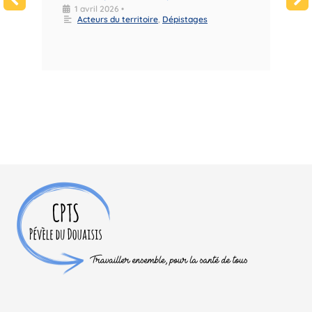
d
1 avril 2026
•
Acteurs du territoire
,
Dépistages
l