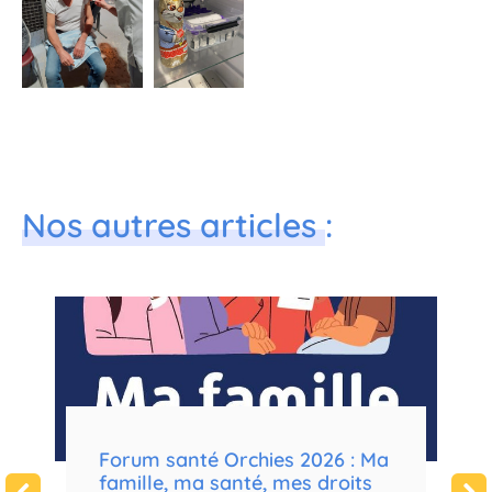
Nos autres articles
:
e
Forum santé Orchies 2026 : Ma
F
famille, ma santé, mes droits
m