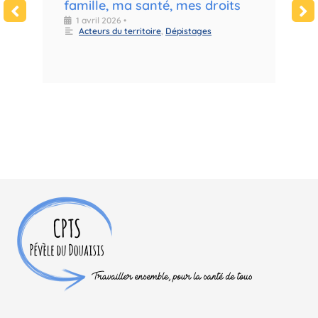
famille, ma santé, mes droits
m
d
1 avril 2026
•
Acteurs du territoire
,
Dépistages
l