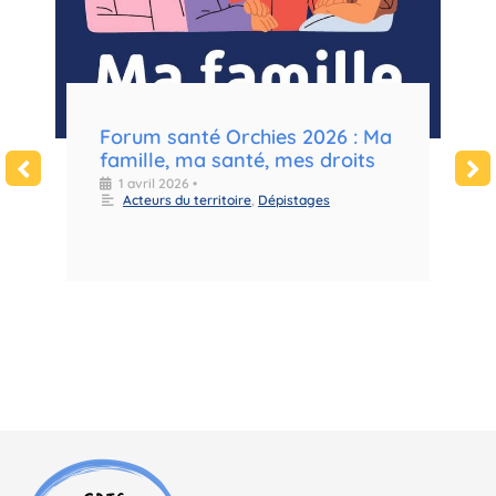
e
Forum santé Orchies 2026 : Ma
F
famille, ma santé, mes droits
m
d
1 avril 2026
•
Acteurs du territoire
,
Dépistages
l